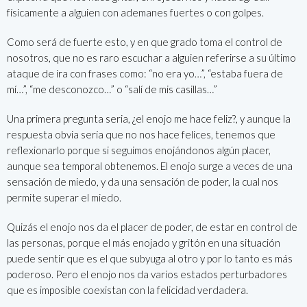
físicamente a alguien con ademanes fuertes o con golpes.
Como será de fuerte esto, y en que grado toma el control de
nosotros, que no es raro escuchar a alguien referirse a su último
ataque de ira con frases como: “no era yo…”, “estaba fuera de
mí…”, “me desconozco…” o “salí de mis casillas…”
Una primera pregunta seria, ¿el enojo me hace feliz?, y aunque la
respuesta obvia sería que no nos hace felices, tenemos que
reflexionarlo porque si seguimos enojándonos algún placer,
aunque sea temporal obtenemos. El enojo surge a veces de una
sensación de miedo, y da una sensación de poder, la cual nos
permite superar el miedo.
Quizás el enojo nos da el placer de poder, de estar en control de
las personas, porque el más enojado y gritón en una situación
puede sentir que es el que subyuga al otro y por lo tanto es más
poderoso. Pero el enojo nos da varios estados perturbadores
que es imposible coexistan con la felicidad verdadera.